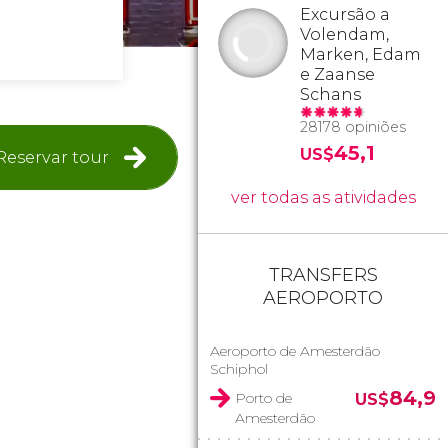
Excursão a
Volendam,
Marken, Edam
e Zaanse
Schans
28178 opiniões
45,1
US$
Reservar tour
ver todas as atividades
TRANSFERS
AEROPORTO
Aeroporto de Amesterdão
Schiphol
84,9
Porto de
US$
Amesterdão