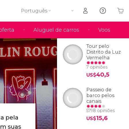
Português
oferta
Aluguel de carros
Voos
O seu carrinho está vazio
Tour pelo
Distrito da Luz
Vermelha
7 opiniões
40,5
US$
Passeio de
barco pelos
canais
5798 opiniões
a pela
15,6
US$
am suas