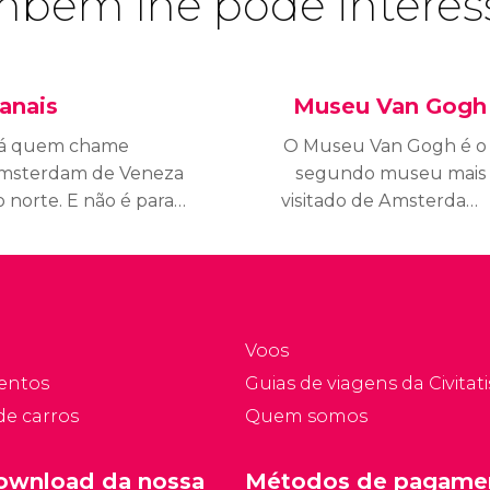
bém lhe pode interes
anais
Museu Van Gogh
á quem chame
O Museu Van Gogh é o
msterdam de Veneza
segundo museu mais
 norte. E não é para
visitado de Amsterdam,
enos. Na cidade
com mais de 2 milhões
olandesa, há mais de
de visitantes por ano.
.000 pontes e 75
uilômetros de canais.
Voos
entos
Guias de viagens da Civitati
de carros
Quem somos
ownload da nossa
Métodos de pagame