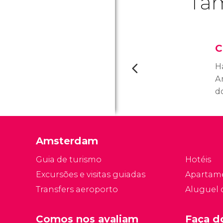
Tam
C
H
A
do
m
h
1
Amsterdam
q
Guia de turismo
Hotéis
Excursões e visitas guiadas
Apartam
Transfers aeroporto
Aluguel 
Comos nos avaliam
Faça d