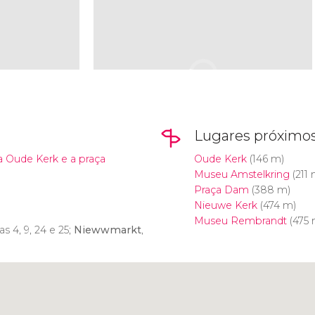
Lugares próximo
ja Oude Kerk e a praça
Oude Kerk
(146 m)
Museu Amstelkring
(211 
Praça Dam
(388 m)
Nieuwe Kerk
(474 m)
Museu Rembrandt
(475 
has 4, 9, 24 e 25;
Niewwmarkt
,
Clique para usar o mapa