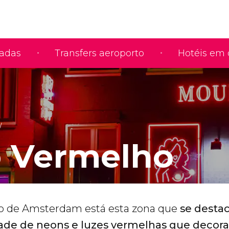
iadas
Transfers aeroporto
Hotéis em 
o Vermelho
o de Amsterdam está esta zona que
se destac
ade de neons e luzes vermelhas que decor