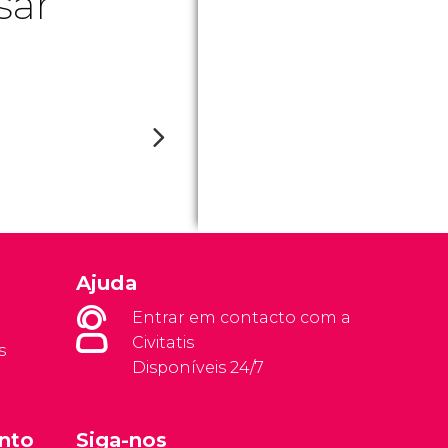
sar
Ajuda
Entrar em contacto com a
Civitatis
s
Disponíveis 24/7
nto
Siga-nos