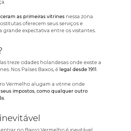
a.
ceram as primeiras vitrines
nessa zona.
prostitutas oferecem seus serviços e
rande expectativa entre os visitantes.
?
s treze cidades holandesas onde existe a
ines. Nos Países Baixos, é
legal desde 1911
.
ro Vermelho alugam a vitrine onde
eus impostos, como qualquer outro
ês
.
inevitável
entrar no Bairro Vermelho é inevitável.