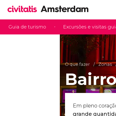
Guia de turismo
Excursões e visitas gu
O que fazer
Zonas
Bairr
Em pleno coraçã
grande quantid