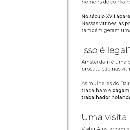
homens de confianç
No século XVII apare
Nessas vitrines, as 
também geram uma g
Isso é legal
Amsterdam é uma da
prostituição nas vitr
As mulheres do Bair
trabalham e
pagam s
trabalhador holand
Uma visita 
Visitar Amsterdam e 