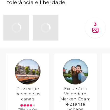
tolerância e liberdade
.
3
Passeio de
Excursão a
barco pelos
Volendam,
canais
Marken, Edam
e Zaanse
Schans
5784 opiniões