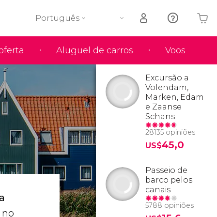
Português
oferta
Aluguel de carros
Voos
O seu carrinho está vazio
Excursão a
Volendam,
Marken, Edam
e Zaanse
Schans
28135 opiniões
45,0
US$
Passeio de
barco pelos
canais
a
5788 opiniões
a no