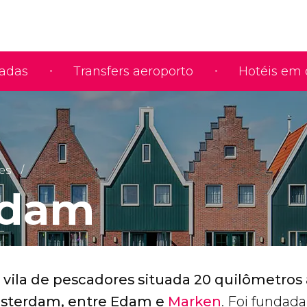
iadas
Transfers aeroporto
Hotéis em 
es
ndam
a
vila de pescadores situada 20 quilômetros 
sterdam, entre Edam e
Marken
. Foi fundad