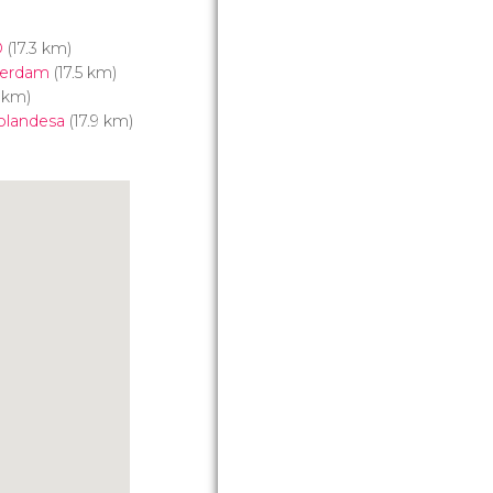
O
(17.3 km)
terdam
(17.5 km)
 km)
olandesa
(17.9 km)