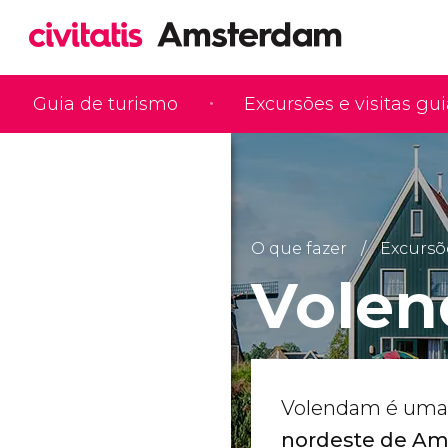
Guia de turismo
Excursões e visitas gu
O que fazer
Excursõ
Vole
Volendam é um
nordeste de Am