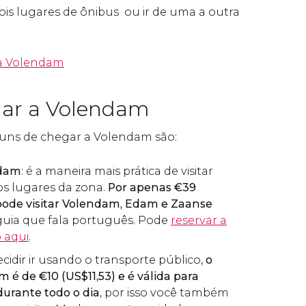
dois lugares de ônibus ou ir de uma a outra
 a Volendam
ar a Volendam
uns de chegar a Volendam são:
ndam
: é a maneira mais prática de visitar
s lugares da zona.
Por
apenas
€
39
 pode visitar Volendam, Edam e Zaanse
ia que fala português. Pode
reservar a
 aqui
.
ecidir ir usando o transporte público,
o
em é de
€
10 (
US$
11,53) e é válida para
durante todo o dia
, por isso você também