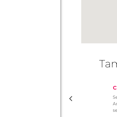
Tam
C
Se
A
se
ca