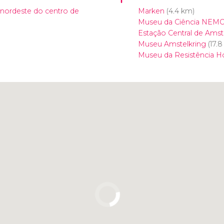
 nordeste do centro de
Marken
(4.4 km)
Museu da Ciência NEM
Estação Central de Ams
Museu Amstelkring
(17.8
Museu da Resistência H
Clique para usar o mapa