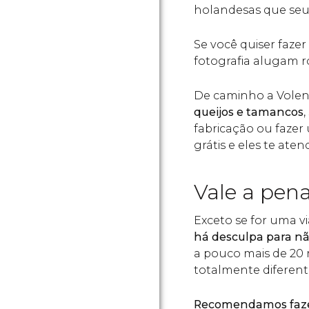
holandesas que seu
Se você quiser fazer 
fotografia alugam ro
De caminho a Volend
queijos e tamancos
,
fabricação ou fazer
grátis e eles te ate
Vale a pen
Exceto se for uma 
há desculpa para n
a pouco mais de 20
totalmente diferen
Recomendamos faze