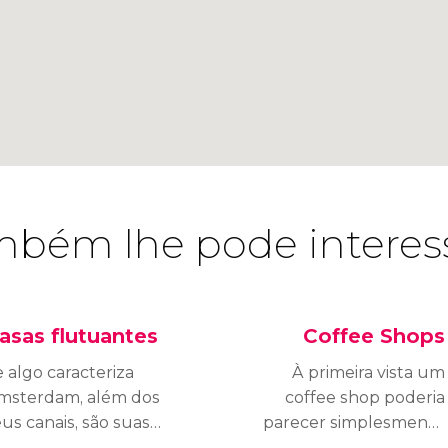
bém lhe pode interes
asas flutuantes
Coffee Shops
 algo caracteriza
À primeira vista um
msterdam, além dos
coffee shop poderia
us canais, são suas
parecer simplesmente
sas flutuantes.
uma cafeteria ou um