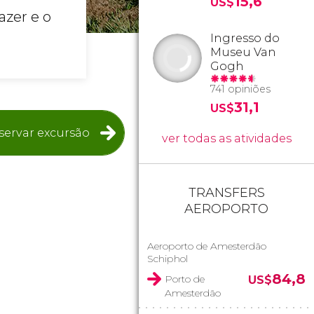
15,6
US$
azer e o
Ingresso do
Museu Van
Gogh
741 opiniões
31,1
US$
servar excursão
ver todas as atividades
TRANSFERS
AEROPORTO
Aeroporto de Amesterdão
Schiphol
84,8
Porto de
US$
Amesterdão