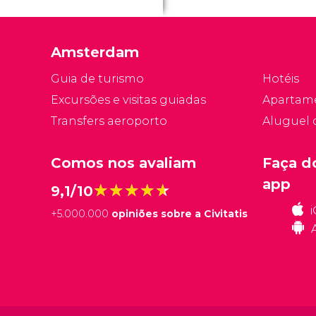
A
2
Amsterdam
n
A
Guia de turismo
Hotéis
Excursões e visitas guiadas
Apartam
Transfers aeroporto
Aluguel 
Comos nos avaliam
Faça d
app
★★★★★
★★★★★
9,1/10
+
5.000.000
opiniões sobre a Civitatis