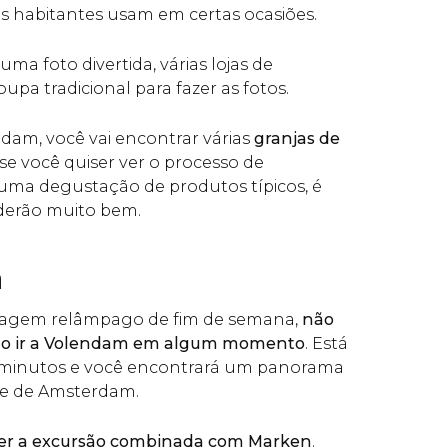
s habitantes usam em certas ocasiões.
uma foto divertida, várias lojas de
upa tradicional para fazer as fotos.
am, você vai encontrar várias
granjas de
 se você quiser ver o processo de
 uma degustação de produtos típicos, é
nderão muito bem.
a
viagem relâmpago de fim de semana,
não
ão ir a Volendam em algum momento
. Está
 minutos e você encontrará um panorama
te de Amsterdam.
r a excursão combinada com Marken
.