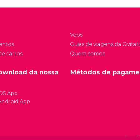
tualmente há mais de
bar, mas nada mais
.500 casas flutuantes
distante da realidade:
os canais de
nos coffee shops está
msterdam.
legalizada a venda e o
Voos
consumo de maconha.
entos
Guias de viagens da Civitati
de carros
Quem somos
ownload da nossa
Métodos de pagame
iOS App
Android App
Condições ge