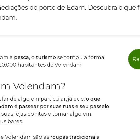
mediações do porto de Edam. Descubra o que f
ndam.
com a
pesca
, o
turismo
se tornou a forma
Re
 20.000 habitantes de Volendam.
 em Volendam?
alar de algo em particular, já que,
o que
ndam é passear por suas ruas e seu passeio
m suas lojas bonitas e tomar algo em
us bares.
 de Volendam são as
roupas tradicionais