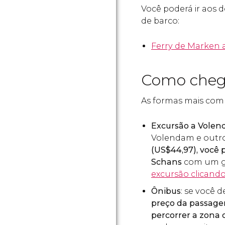
Você poderá ir aos 
de barco:
Ferry de Marken
Como cheg
As formas mais com
Excursão a Vole
Volendam e outro
(
US$
44,97), você
Schans
com um gu
excursão clicando
Ônibus
: se você d
preço da passag
percorrer a zona 