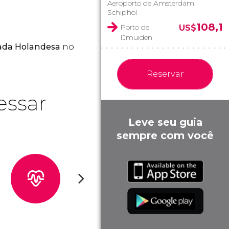
Aeroporto de Amsterdam
Schiphol
108,1
Porto de
US$
IJmuiden
ada Holandesa
no
Reservar
essar
Leve seu guia
sempre com você