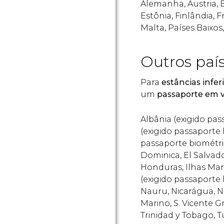
Alemanha, Áustria, B
Estônia, Finlândia, F
Malta, Países Baixos
Outros país
Para
estâncias infer
um
passaporte em v
Albânia (exigido pas
(exigido passaporte 
passaporte biométric
Dominica, El Salvad
Honduras, Ilhas Marsh
(exigido passaporte
Nauru, Nicarágua, N
Marino, S. Vicente G
Trinidad y Tobago, 