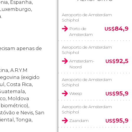
ênia, Espanha,
a, Luxemburgo,
Aeroporto de Amsterdam
.
Schiphol
84,9
Porto de
US$
Amsterdam
Aeroporto de Amsterdam
recisam apenas de
Schiphol
92,5
Amsterdam-
US$
Noord
ina, A.R.Y.M
zegovina (exigido
Aeroporto de Amsterdam
l, Costa Rica,
Schiphol
 Guatemala,
95,9
Weesp
US$
xico, Moldova
biométrico),
Aeroporto de Amsterdam
Schiphol
tóvão e Nevis, San
iental, Tonga,
95,9
Zaandam
US$