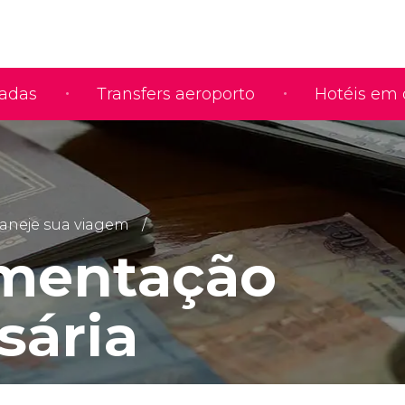
iadas
Transfers aeroporto
Hotéis em 
aneje sua viagem
mentação
sária