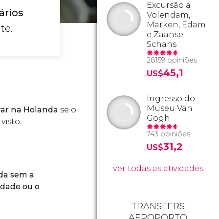
Excursão a
ários
Volendam,
Marken, Edam
te.
e Zaanse
Schans
28159 opiniões
45,1
US$
Ingresso do
Museu Van
rar na Holanda
se o
Gogh
visto.
743 opiniões
31,2
US$
ver todas as atividades
da sem a
dade ou o
TRANSFERS
AEROPORTO