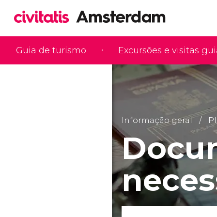
Guia de turismo
Excursões e visitas gu
Informação geral
Pl
Docu
neces