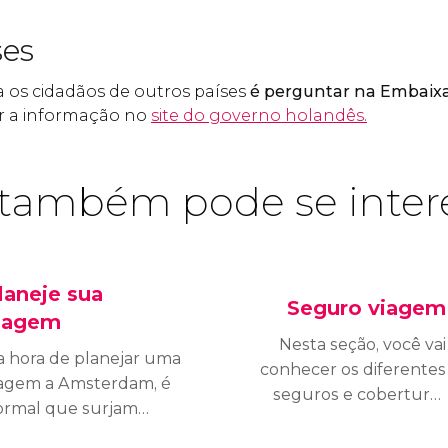
ses
 os cidadãos de outros países
é perguntar na Embaix
ar a informação no
site do governo holandês.
também pode se inter
laneje sua
Seguro viagem
iagem
Nesta seção, você vai
a hora de planejar uma
conhecer os diferentes
iagem a Amsterdam, é
seguros e coberturas
ormal que surjam
médicas necessárias para
vidas sobre o horário
viajar à Holanda de