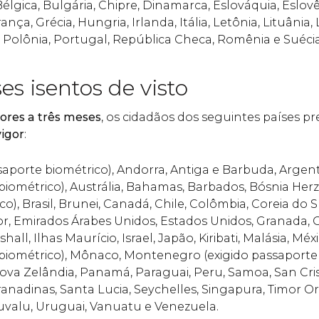
élgica, Bulgária, Chipre, Dinamarca, Eslováquia, Eslov
rança, Grécia, Hungria, Irlanda, Itália, Letônia, Lituâni
, Polônia, Portugal, República Checa, Romênia e Suécia
es isentos de visto
iores a três meses
, os cidadãos dos seguintes países p
igor
:
saporte biométrico), Andorra, Antiga e Barbuda, Argent
biométrico), Austrália, Bahamas, Barbados, Bósnia Her
o), Brasil, Brunei, Canadá, Chile, Colômbia, Coreia do Su
or, Emirados Árabes Unidos, Estados Unidos, Granada,
all, Ilhas Maurício, Israel, Japão, Kiribati, Malásia, Mé
 biométrico), Mônaco, Montenegro (exigido passaporte 
ova Zelândia, Panamá, Paraguai, Peru, Samoa, San Cris
ranadinas, Santa Lucia, Seychelles, Singapura, Timor Or
Tuvalu, Uruguai, Vanuatu e Venezuela.