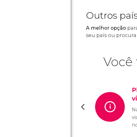
Outros paí
A melhor opção
para
seu país ou procur
Você 
P
v
N
v
n
dú