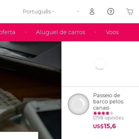
Português
oferta
Aluguel de carros
Voos
O seu carrinho está vazio
Passeio de
barco pelos
canais
5798 opiniões
15,6
US$