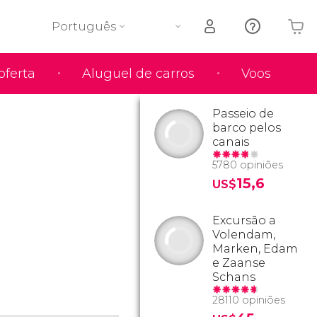
Português
oferta
Aluguel de carros
Voos
O seu carrinho está vazio
Passeio de
barco pelos
canais
5780 opiniões
15,6
US$
Excursão a
Volendam,
Marken, Edam
e Zaanse
Schans
28110 opiniões