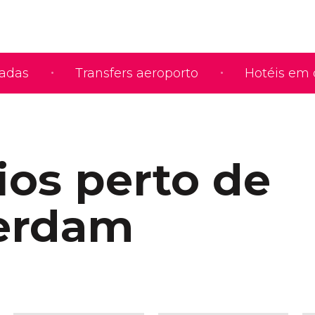
iadas
Transfers aeroporto
Hotéis em 
ios perto de
erdam